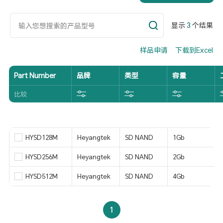
显示
3
个结果
样品申请
下载到Excel
Part Number
品牌
类型
容量
比较
HYSD128M
Heyangtek
SD NAND
1Gb
HYSD256M
Heyangtek
SD NAND
2Gb
HYSD512M
Heyangtek
SD NAND
4Gb
1