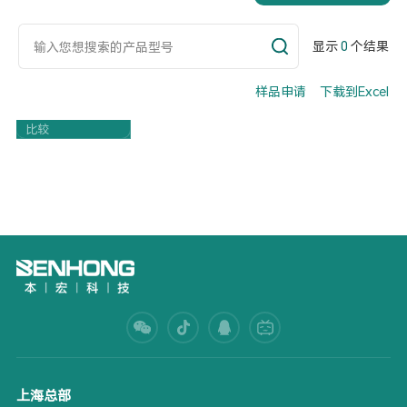
显示
0
个结果
样品申请
下载到Excel
Part Number
比较
上海总部