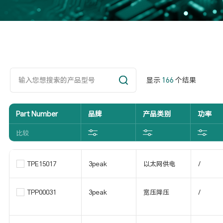
显示
166
个结果
Part Number
品牌
产品类别
功率
比较
TPE15017
3peak
以太网供电
/
TPP00031
3peak
宽压降压
/