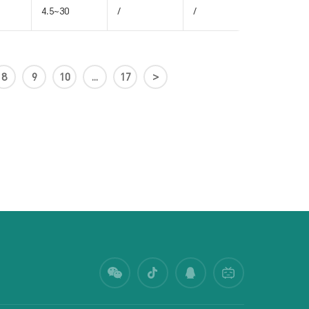
4.5~30
/
/
/
8
9
10
...
17
>