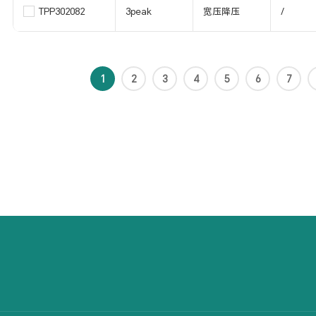
TPP302082
3peak
宽压降压
/
1
2
3
4
5
6
7