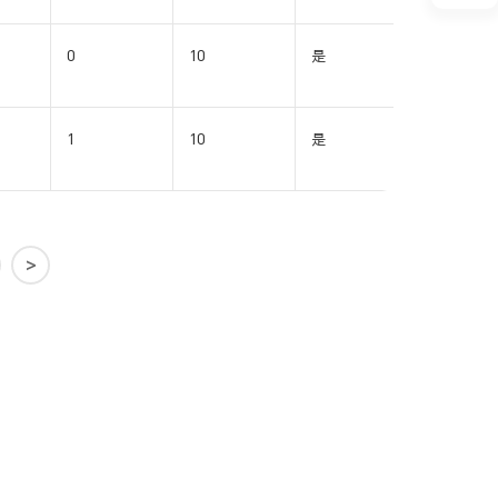
0
10
是
SOIC16-
WB(W)
1
10
是
SOIC16-
WB(W)
>