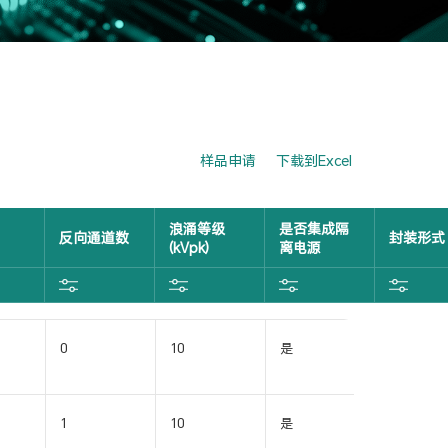
样品申请
下载到Excel
浪涌等级
是否集成隔
反向通道数
封装形式
(kVpk)
离电源
0
10
是
SOIC16-
WB(W)
1
10
是
SOIC16-
WB(W)