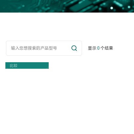
显示
0
个结果
Part Number
比较