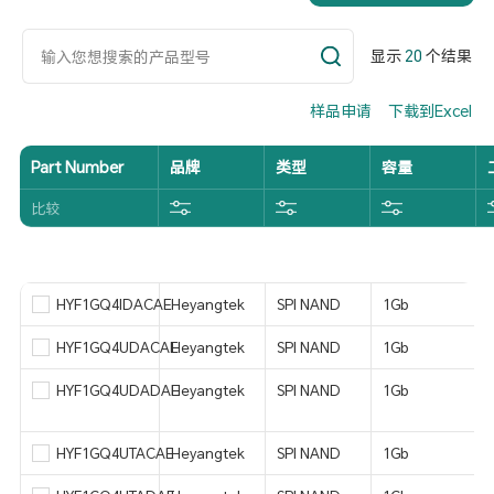
显示
20
个结果
样品申请
下载到Excel
Part Number
品牌
类型
容量
比较
HYF1GQ4IDACAE
Heyangtek
SPI NAND
1Gb
HYF1GQ4UDACAE
Heyangtek
SPI NAND
1Gb
HYF1GQ4UDADAE
Heyangtek
SPI NAND
1Gb
HYF1GQ4UTACAE
Heyangtek
SPI NAND
1Gb