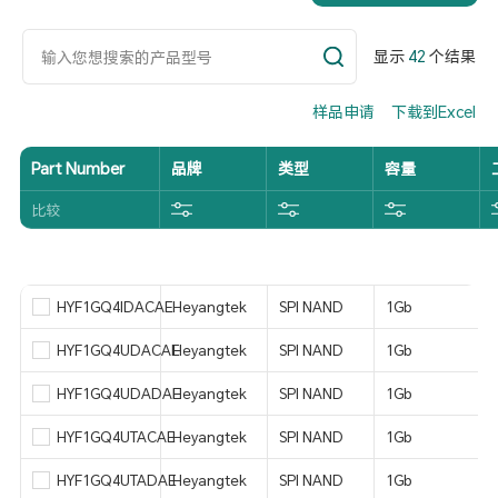
显示
42
个结果
样品申请
下载到Excel
Part Number
品牌
类型
容量
比较
HYF1GQ4IDACAE
Heyangtek
SPI NAND
1Gb
HYF1GQ4UDACAE
Heyangtek
SPI NAND
1Gb
HYF1GQ4UDADAE
Heyangtek
SPI NAND
1Gb
HYF1GQ4UTACAE
Heyangtek
SPI NAND
1Gb
HYF1GQ4UTADAE
Heyangtek
SPI NAND
1Gb